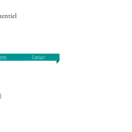
entiel
ients
Contact
B