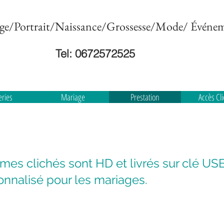
ge/Portrait/Naissance/Grossesse/Mode/ Événem
Tel: 0672572525
eries
Mariage
Prestation
Accès Cl
 mes clichés sont HD et livrés sur clé US
onnalisé pour les mariages.