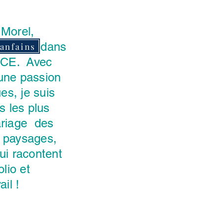
 Morel,
anfains dans
anfains
NCE. Avec
 une passion
s, je suis
s les plus
ariage des
s paysages,
ui racontent
lio et
il !